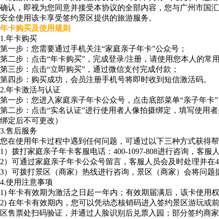
确认，即视为您同意并接受本协议的全部内容，您与广州市国汇
安全使用该卡享受签约景区提供的旅游服务。
年卡购买及使用规则
1.年卡购买
第一步：您需要通过手机关注“家庭亲子年卡”公众号；
第二步：点击“年卡购买”，完成登录/注册，请使用您本人的常
第三步：点击“立即购买”，通过微信支付完成付款；
第四步：购买成功，会员注册手机号将即时收到短信激活码。
2.年卡激活与认证
第一步：您进入家庭亲子年卡公众号，点击底部菜单“亲子年卡”
第二步：点击“实名认证”进行使用者人像拍摄绑定，填写使用
绑定后不可更改）
3.售后服务
您在使用年卡过程中遇到任何问题，可通过以下三种方式获得帮
1）拨打家庭亲子年卡客服电话：400-1097-808进行咨询，
2）可通过家庭亲子年卡公众号留言，客服人员会及时处理并在4
3）可拨打景区（商家）热线进行咨询，景区（商家）会将问题
4.使用注意事项
1) 年卡有效期为激活之日起一年内；有效期届满后，该卡使用
2) 在年卡有效期内，您可以凭动态核销码进入签约景区游玩或
区售票处扫码验证，并通过人脸识别后兑票入园；部分签约商家