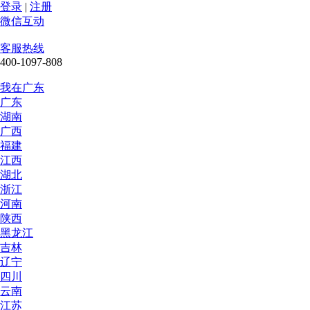
登录
|
注册
微信互动
客服热线
400-1097-808
我在广东
广东
湖南
广西
福建
江西
湖北
浙江
河南
陕西
黑龙江
吉林
辽宁
四川
云南
江苏