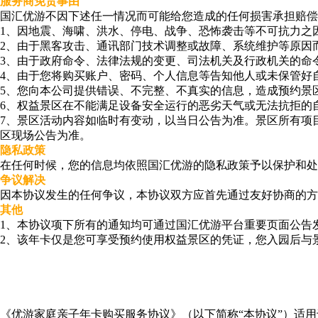
服务商免责事由
国汇优游不因下述任一情况而可能给您造成的任何损害承担赔偿
1、因地震、海啸、洪水、停电、战争、恐怖袭击等不可抗力之
2、由于黑客攻击、通讯部门技术调整或故障、系统维护等原因
3、由于政府命令、法律法规的变更、司法机关及行政机关的命
4、由于您将购买账户、密码、个人信息等告知他人或未保管好
5、您向本公司提供错误、不完整、不真实的信息，造成预约景
6、权益景区在不能满足设备安全运行的恶劣天气或无法抗拒的
7、景区活动内容如临时有变动，以当日公告为准。景区所有项
区现场公告为准。
隐私政策
在任何时候，您的信息均依照国汇优游的隐私政策予以保护和处
争议解决
因本协议发生的任何争议，本协议双方应首先通过友好协商的
其他
1、本协议项下所有的通知均可通过国汇优游平台重要页面公告
2、该年卡仅是您可享受预约使用权益景区的凭证，您入园后与
《优游家庭亲子年卡购买服务协议》（以下简称“本协议”）适