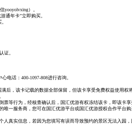
ooyolvxing）。
优游通年卡”立即购买。
买。
。
认证。
：400-1097-808进行咨询。
期届满后，该卡记载的数据全部保留，但该卡享受免费权益使用权
。
、倒票等行为，经核查确认后，国汇优游有权冻结该卡，即该卡
卡的唯一服务商，您可在国汇优游平台或国汇优游授权合作平台
写个人真实信息，若因为您填写有误而导致预约的景区无法入园