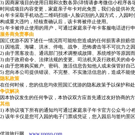
3) 因商家项目的使用日期和次数各异(详情请参考微信小程
时间或项目内容变更，家庭亲子年卡对此免责，我们会提供补充
4) 年卡采取手机动态二维码扫描+人脸识别的入园方式，入园
构成重大违约，经核查确认后，该卡将被停止使用。
5) 年卡被停止使用的用户，可通过家庭亲子年卡客服电话进行申
服务商免责事由
国汇优游不因下述任一情况而可能给您造成的任何损害承担赔偿
1) 因地震、海啸、洪水、停电、战争、恐怖袭击等不可抗力
2) 由于黑客攻击、通讯部门技术调整或故障、系统维护等原因
3) 由于政府命令、法律法规的变更、司法机关及行政机关的命
4) 由于您将购买账户、密码、激活信息告知他人或未保管好自
5) 您向本公司提供错误、不完整、不实激活信息的，造成不能
隐私政策
在任何时候，您的信息均依照国汇优游的隐私政策予以保护和处
争议解决
因本协议发生的任何争议，本协议双方应首先通过友好协商的方
其他
1) 本协议项下所有的通知均可通过家庭亲子年卡官方公众号
2) 该年卡仅是您可入园的电子门票或凭证，您入园后与签约景
优游旅行网
www.yooyo.com