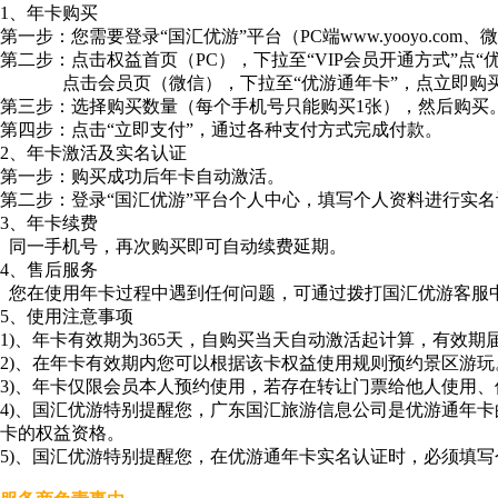
1、年卡购买
第一步：您需要登录“国汇优游”平台（PC端www.yooyo.com、微信y
第二步：点击权益首页（PC），下拉至“VIP会员开通方式”点“
点击会员页（微信），下拉至“优游通年卡”，点立即购
第三步：选择购买数量（每个手机号只能购买1张），然后购买
第四步：点击“立即支付”，通过各种支付方式完成付款。
2、年卡激活及实名认证
第一步：购买成功后年卡自动激活。
第二步：登录“国汇优游”平台个人中心，填写个人资料进行实名
3、年卡续费
同一手机号，再次购买即可自动续费延期。
4、售后服务
您在使用年卡过程中遇到任何问题，可通过拨打国汇优游客服中心电话
5、使用注意事项
1)、年卡有效期为365天，自购买当天自动激活起计算，有效
2)、在年卡有效期内您可以根据该卡权益使用规则预约景区游玩
3)、年卡仅限会员本人预约使用，若存在转让门票给他人使用
4)、国汇优游特别提醒您，广东国汇旅游信息公司是优游通年
卡的权益资格。
5)、国汇优游特别提醒您，在优游通年卡实名认证时，必须填