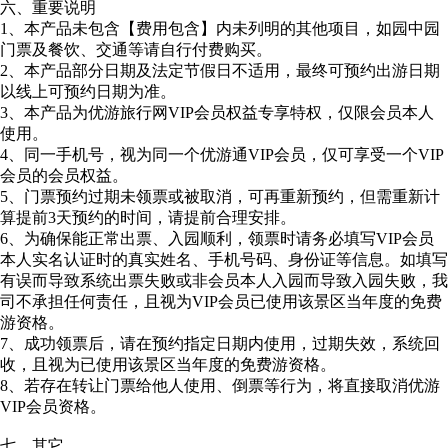
六、重要说明
1、本产品未包含【费用包含】内未列明的其他项目，如园中园
门票及餐饮、交通等请自行付费购买。
2、本产品部分日期及法定节假日不适用，最终可预约出游日期
以线上可预约日期为准。
3、本产品为优游旅行网VIP会员权益专享特权，仅限会员本人
使用。
4、同一手机号，视为同一个优游通VIP会员，仅可享受一个VIP
会员的会员权益。
5、门票预约过期未领票或被取消，可再重新预约，但需重新计
算提前3天预约的时间，请提前合理安排。
6、为确保能正常出票、入园顺利，领票时请务必填写VIP会员
本人实名认证时的真实姓名、手机号码、身份证等信息。如填写
有误而导致系统出票失败或非会员本人入园而导致入园失败，我
司不承担任何责任，且视为VIP会员已使用该景区当年度的免费
游资格。
7、成功领票后，请在预约指定日期内使用，过期失效，系统回
收，且视为已使用该景区当年度的免费游资格。
8、若存在转让门票给他人使用、倒票等行为，将直接取消优游
VIP会员资格。
七、其它