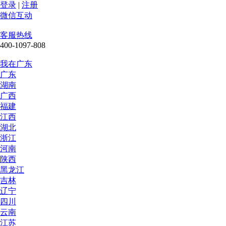
登录
|
注册
微信互动
客服热线
400-1097-808
我在广东
广东
湖南
广西
福建
江西
湖北
浙江
河南
陕西
黑龙江
吉林
辽宁
四川
云南
江苏