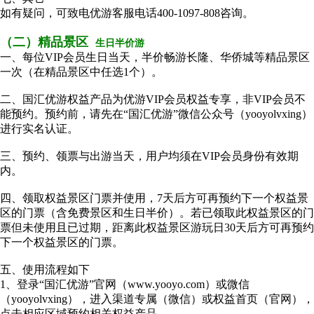
如有疑问，可致电优游客服电话400-1097-808咨询。
（二）精品景区
生日半价游
一、每位VIP会员生日当天，半价畅游长隆、华侨城等精品景区
一次（在精品景区中任选1个）。
二、国汇优游权益产品为优游VIP会员权益专享，非VIP会员不
能预约。预约前，请先在“国汇优游”微信公众号（yooyolvxing）
进行实名认证。
三、预约、领票与出游当天，用户均须在VIP会员身份有效期
内。
四、领取权益景区门票并使用，7天后方可再预约下一个权益景
区的门票（含免费景区和生日半价）。若已领取此权益景区的门
票但未使用且已过期，距离此权益景区游玩日30天后方可再预约
下一个权益景区的门票。
五、使用流程如下
1、登录“国汇优游”官网（www.yooyo.com）或微信
（yooyolvxing），进入渠道专属（微信）或权益首页（官网），
点击相应区域预约相关权益产品。