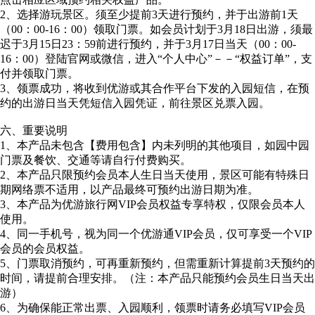
2、选择游玩景区。须至少提前3天进行预约，并于出游前1天
（00：00-16：00）领取门票。如会员计划于3月18日出游，须最
迟于3月15日23：59前进行预约，并于3月17日当天（00：00-
16：00）登陆官网或微信，进入“个人中心”－－“权益订单”，支
付并领取门票。
3、领票成功，将收到优游或其合作平台下发的入园短信，在预
约的出游日当天凭短信入园凭证，前往景区兑票入园。
六、重要说明
1、本产品未包含【费用包含】内未列明的其他项目，如园中园
门票及餐饮、交通等请自行付费购买。
2、本产品只限预约会员本人生日当天使用，景区可能有特殊日
期网络票不适用，以产品最终可预约出游日期为准。
3、本产品为优游旅行网VIP会员权益专享特权，仅限会员本人
使用。
4、同一手机号，视为同一个优游通VIP会员，仅可享受一个VIP
会员的会员权益。
5、门票取消预约，可再重新预约，但需重新计算提前3天预约的
时间，请提前合理安排。（注：本产品只能预约会员生日当天出
游）
6、为确保能正常出票、入园顺利，领票时请务必填写VIP会员