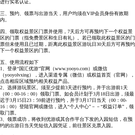
进行实名认证。
三、预约、领票与出游当天，用户均须在VIP会员身份有效期
内。
四、领取权益景区门票并使用，7天后方可再预约下一个权益景
区的门票（指免费景区和生日有礼）。若已领取此权益景区的门
票但未使用且已过期，距离此权益景区游玩日30天后方可再预约
下一个权益景区的门票。
五、使用流程如下
1、登录“国汇优游”官网（www.yooyo.com）或微信
（yooyolvxing），进入渠道专属（微信）或权益首页（官网），
点击相应区域预约相关权益产品。
2、选择游玩景区。须至少提前3天进行预约，并于出游前1天
（00：00-16：00）领取门票。如会员计划于3月18日出游，须最
迟于3月15日23：59前进行预约，并于3月17日当天（00：00-
16：00）登陆官网或微信，进入“个人中心”－－“权益订单”，领
取门票。
3、领票成功，将收到优游或其合作平台下发的入园短信，在预
约的出游日当天凭短信入园凭证，前往景区兑票入园。