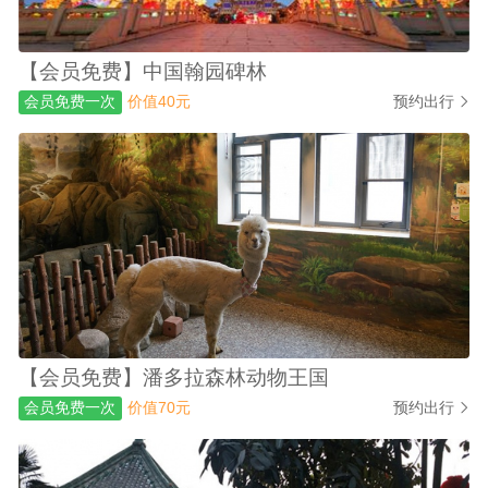
【会员免费】中国翰园碑林
会员免费一次
价值40元
预约出行
【会员免费】潘多拉森林动物王国
会员免费一次
价值70元
预约出行