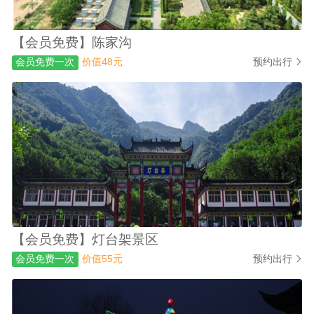
【会员免费】陈家沟
会员免费一次
价值48元
预约出行
【会员免费】灯台架景区
会员免费一次
价值55元
预约出行