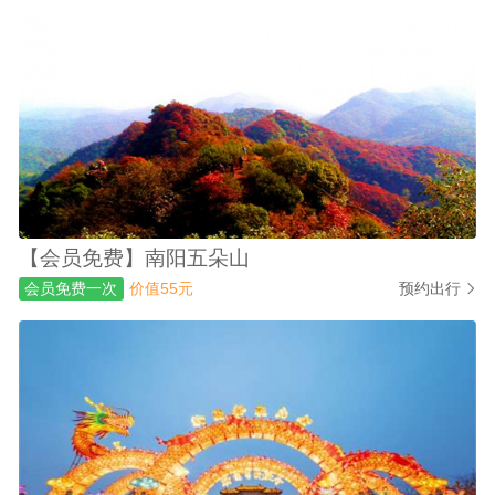
【会员免费】南阳五朵山
会员免费一次
价值55元
预约出行