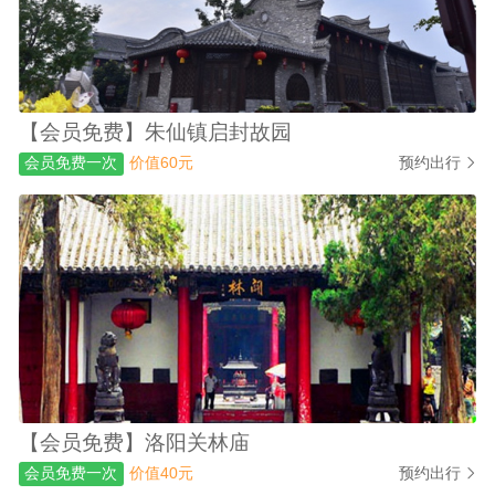
【会员免费】朱仙镇启封故园
会员免费一次
价值60元
预约出行
【会员免费】洛阳关林庙
会员免费一次
价值40元
预约出行