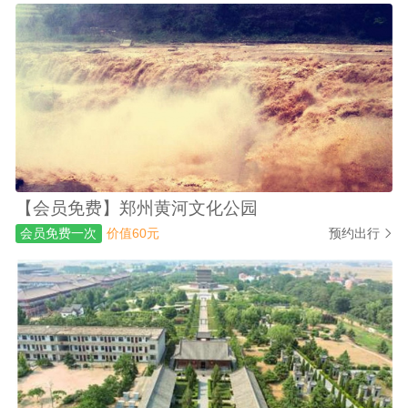
【会员免费】郑州黄河文化公园
会员免费一次
价值60元
预约出行