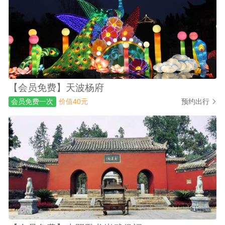
【会员免费】天波杨府
会员免费一次
价值40元
预约出行