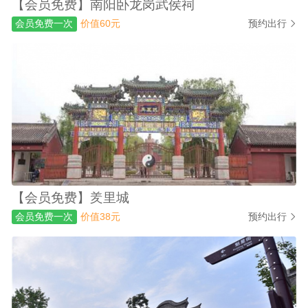
【会员免费】南阳卧龙岗武侯祠
会员免费一次
价值60元
预约出行
【会员免费】羑里城
会员免费一次
价值38元
预约出行