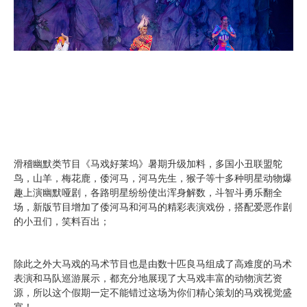
滑稽幽默类节目《马戏好莱坞》暑期升级加料，多国小丑联盟鸵
鸟，山羊，梅花鹿，倭河马，河马先生，猴子等十多种明星动物爆
趣上演幽默哑剧，各路明星纷纷使出浑身解数，斗智斗勇乐翻全
场，新版节目增加了倭河马和河马的精彩表演戏份，搭配爱恶作剧
的小丑们，笑料百出；
除此之外大马戏的马术节目也是由数十匹良马组成了高难度的马术
表演和马队巡游展示，都充分地展现了大马戏丰富的动物演艺资
源，所以这个假期一定不能错过这场为你们精心策划的马戏视觉盛
宴！