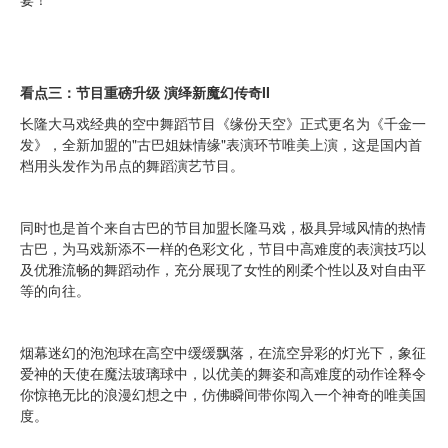
看点三：节目重磅升级 演绎新魔幻传奇II
长隆大马戏经典的空中舞蹈节目《缘份天空》正式更名为《千金一
发》，全新加盟的"古巴姐妹情缘"表演环节唯美上演，这是国内首
档用头发作为吊点的舞蹈演艺节目。
同时也是首个来自古巴的节目加盟长隆马戏，极具异域风情的热情
古巴，为马戏新添不一样的色彩文化，节目中高难度的表演技巧以
及优雅流畅的舞蹈动作，充分展现了女性的刚柔个性以及对自由平
等的向往。
烟幕迷幻的泡泡球在高空中缓缓飘落，在流空异彩的灯光下，象征
爱神的天使在魔法玻璃球中，以优美的舞姿和高难度的动作诠释令
你惊艳无比的浪漫幻想之中，仿佛瞬间带你闯入一个神奇的唯美国
度。