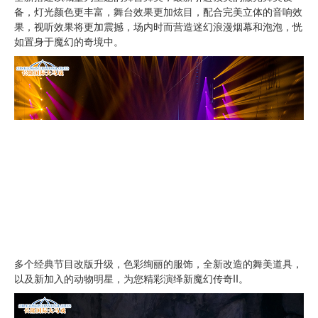
备，灯光颜色更丰富，舞台效果更加炫目，配合完美立体的音响效
果，视听效果将更加震撼，场内时而营造迷幻浪漫烟幕和泡泡，恍
如置身于魔幻的奇境中。
多个经典节目改版升级，色彩绚丽的服饰，全新改造的舞美道具，
以及新加入的动物明星，为您精彩演绎新魔幻传奇II。