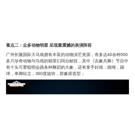
看点二：众多动物明星 呈现最震撼的表演阵容
广州长隆国际大马戏拥有丰富的动物演艺资源，有多达40余种500
多只珍奇动物与马戏的精英们同台献技，其中《吉象共舞》节目中
有十头可爱聪明会跳各种舞蹈的大象，还有拿手好戏：跳绳，踢
球，单脚站立，360度旋转，群象搭造型；