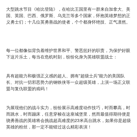
大型跳水节目《哈比登陆》，在哈比王国里有一群来自加拿大、美
国、英国、巴西、俄罗斯、乌克兰等多个国家，怀抱英雄梦想的正
义勇士们；十几位英勇善战的使者，个个都身怀绝技、正气凛然。
每一位都像似背负着维护世界和平、警恶惩奸的职责，为保护好眼
下这片乐土，每当在危机时刻，纷纷化身为英雄联盟战士：
具有超能力和极强正义感的超人、拥有"超级士兵"能力的美国队
长、对抗一切邪恶势力的钢铁侠等一众超级英雄，上演一场正义联
盟与复仇联盟的戏码！
为展现他们的战斗实力，纷纷展示高难度动作技巧，时而攀高，时
而跳水，时而蹦床，任意穿梭在这座城堡里，然而最值得期待便是
骁勇善战的英雄将会挑战超高难度的23米高台跳水，如果你是超级
英雄的粉丝，那一定不能错过这么精彩表演！