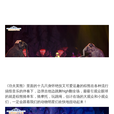
《功夫英熊》里面的十几只身怀绝技又可爱逗趣的棕熊在各种流行
搞怪音乐的伴奏下，边弹吉他边跳舞high翻全场，最吸引观众眼球
的就是棕熊骑单车，骑摩托，玩跳绳，估计在场的大观众和小观众
们，一定会跟着我们的动物明星们欢快地扭动起来！