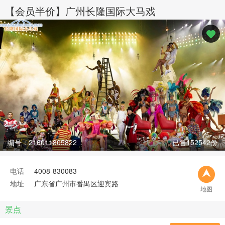
【会员半价】广州长隆国际大马戏
编号：216011805822
已售152542份
电话
4008-830083
地址
广东省广州市番禺区迎宾路
地图
景点