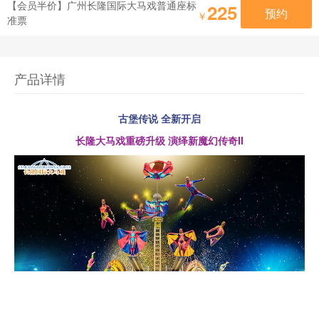
【会员半价】广州长隆国际大马戏普通座标
225
预约
￥
准票
产品详情
古堡传说 全新开启
长隆大马戏重磅升级 演绎新魔幻传奇II