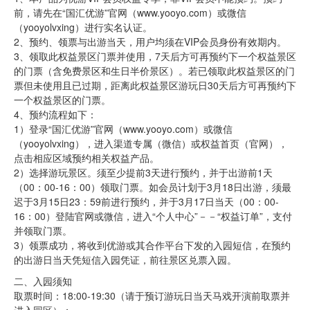
前，请先在“国汇优游”官网（www.yooyo.com）或微信
（yooyolvxing）进行实名认证。
2、预约、领票与出游当天，用户均须在VIP会员身份有效期内。
3、领取此权益景区门票并使用，7天后方可再预约下一个权益景区
的门票（含免费景区和生日半价景区）。若已领取此权益景区的门
票但未使用且已过期，距离此权益景区游玩日30天后方可再预约下
一个权益景区的门票。
4、预约流程如下：
1）登录“国汇优游”官网（www.yooyo.com）或微信
（yooyolvxing），进入渠道专属（微信）或权益首页（官网），
点击相应区域预约相关权益产品。
2）选择游玩景区。须至少提前3天进行预约，并于出游前1天
（00：00-16：00）领取门票。如会员计划于3月18日出游，须最
迟于3月15日23：59前进行预约，并于3月17日当天（00：00-
16：00）登陆官网或微信，进入“个人中心”－－“权益订单”，支付
并领取门票。
3）领票成功，将收到优游或其合作平台下发的入园短信，在预约
的出游日当天凭短信入园凭证，前往景区兑票入园。
二、入园须知
取票时间：18:00-19:30（请于预订游玩日当天马戏开演前取票并
进入园区）；