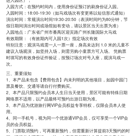
入园方式：在预约时间内，使用身份证预订的刷身份证入园。
入园时间：18:00-19:30（如马戏场次有变更将以短信形式通知）
演出时间：常规演出时间19:30-20:50（表演时间约为80分钟，节
假日期间演出时间或场馆如有变动，请以景区当天出票为准）
入园地点：广东省广州市番禺区迎宾路广州长隆国际大马戏
有效期限：（有效期内可入园1次）指定场次有效
特别注意：观演马戏需一人一票一座，身高未达到 1.0 米的儿童不
建议入场观演，如坚持入场，则需另购小童票方可入场。 凭购票
时填写的有效身份证件验证，按预订场次对号入座，观演马戏一
次。
三、重要须知
1、本产品未包含【费用包含】内未列明的其他项目，如园中园门
票及餐饮、交通等请自行付费购买。
2、本产品只限预约会员本人生日当天使用，景区可能有特殊日期
网络票不适用，以产品最终可预约出游日期为准。
3、本产品为优游旅行网VIP会员权益专享特权，仅限会员本人使
用。
4、同一手机号，视为同一个优游通VIP会员，仅可享受一个VIP会
员的会员权益。
5、门票取消预约，可再重新预约，但需重新计算提前3天预约的时