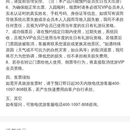
间，请提前合理安排。（注：本产品只能预约会员生日当天出游）
6、为确保能正常出票、入园顺利，领票时请务必填写VIP会员本人
实名认证时的真实姓名、手机号码、身份证等信息。如填写有误而
导致系统出票失败或非会员本人入园而导致入园失败，我司不承担
任何责任，且视为VIP会员已使用当年度的生日有礼游玩资格。
7、成功领票后，请在预约指定日期内使用，过期失效，系统回
收，且视为VIP会员已使用当年度的生日有礼游玩资格。若领票后
门票因故被取消，客服将联系您退款或更换其他景区。*如遇特殊
原因（天气或不可抗力的自然灾害，如台风等）的取消退票，我司
将尽力为您协调，降低您的损失，但不承担相关损失费用。
8、若存在转让门票给他人使用、倒票等行为，将直接取消优游VIP
会员资格。
四、发票须知
如需开具旅游发票时，请于预订即日起30天内致电优游客服400-
1097-808联系，若产生快递费用由客户自行承担。
五、其它
如有疑问，可致电优游客服电话400-1097-808咨询。