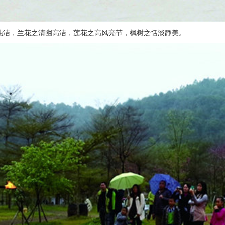
纯洁，兰花之清幽高洁，莲花之高风亮节，枫树之恬淡静美。