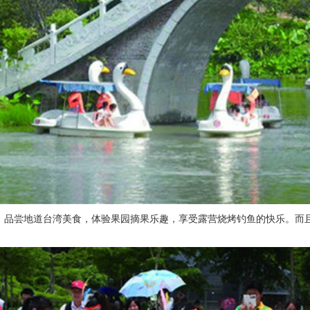
，品尝地道台湾美食，体验果园摘果乐趣，享受露营烧烤钓鱼的快乐。而